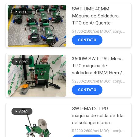
SWT-UME 40MM
48
Máquina de Soldadura
Máquina de
TPO de Ar Quente
$1700-2500/set MOQ:1 conjunto
soldadura da
CONTATO
fabricação
3600W SWT-PAU Mesa
TPO máquina de
soldadura 40MM Hem /
69
bolso de corda
$2300-2500/set MOQ:1 conjunto
Máquina de
Soldadura com corda
CONTATO
soldadura plástica
SWT-MAT2 TPO
da folha
máquina de solda de fita
de soldagem para
bandeira
$2200-2600/set MOQ:1 conjunto