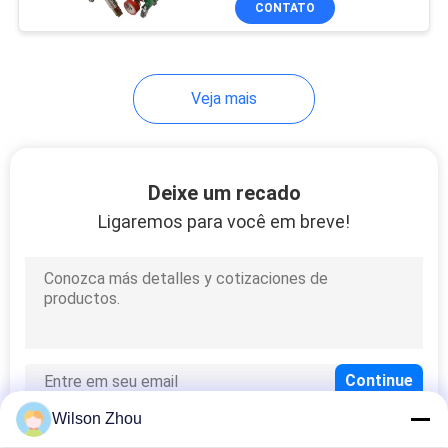
CONTATO
15
Máquina de dobra
plástica da folha
Veja mais
Deixe um recado
Ligaremos para você em breve!
44
Máquina de
soldadura do ar
quente
Wilson Zhou
41