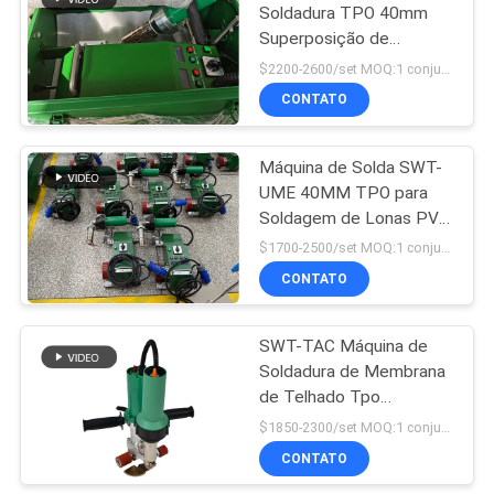
Soldadura TPO 40mm
Superposição de
86
Soldadura
$2200-2600/set MOQ:1 conjunto
Máquina da solda
CONTATO
por fusão do
Máquina de Solda SWT-
soquete
UME 40MM TPO para
Soldagem de Lonas PVC
com Ar Quente
$1700-2500/set MOQ:1 conjunto
CONTATO
18
Máquina da fusão
SWT-TAC Máquina de
Soldadura de Membrana
da sela
de Telhado Tpo
Semiautomática
$1850-2300/set MOQ:1 conjunto
CONTATO