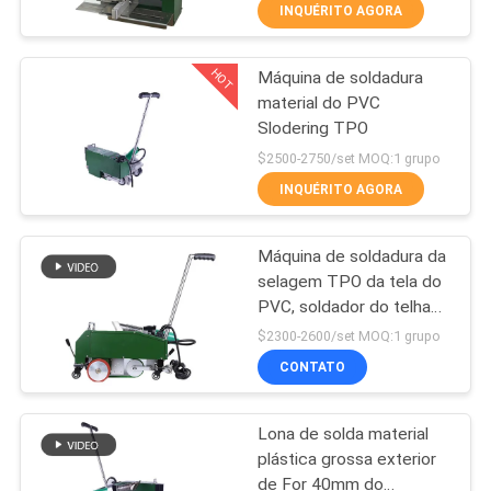
INQUÉRITO AGORA
tubulação do HDPE
CONTROLE
HOT
Máquina de soldadura
DE
75
material do PVC
QUALIDADE
Slodering TPO
Máquina de
$2500-2750/set MOQ:1 grupo
soldadura de
CONTACTE-
INQUÉRITO AGORA
Electrofusion
NOS
Máquina de soldadura da
selagem TPO da tela do
NOTÍCIAS
PVC, soldador do telhado
122
de 220V Tpo
$2300-2600/set MOQ:1 grupo
Máquina de
BLOGUE
CONTATO
soldadura de
Lona de solda material
SOLICITE
Geomembrane
plástica grossa exterior
UMA
de For 40mm do