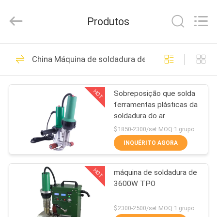
2021
-
2026
Produtos
Hebei
Mingmai
Technology
Co.,Ltd.
All
PARA
115
Rights
China Máquina de soldadura de TPO
Reserved.
CASA
Máquina hidráulica
da solda por fusão
HOT
Sobreposição que solda
PRODUTOS
ferramentas plásticas da
da extremidade
soldadura do ar
SOBRE
$1850-2300/set MOQ:1 grupo
NÓS
INQUÉRITO AGORA
87
Máquina da solda
HOT
máquina de soldadura de
VISITA
3600W TPO
À
por fusão da
FÁBRICA
$2300-2500/set MOQ:1 grupo
extremidade da