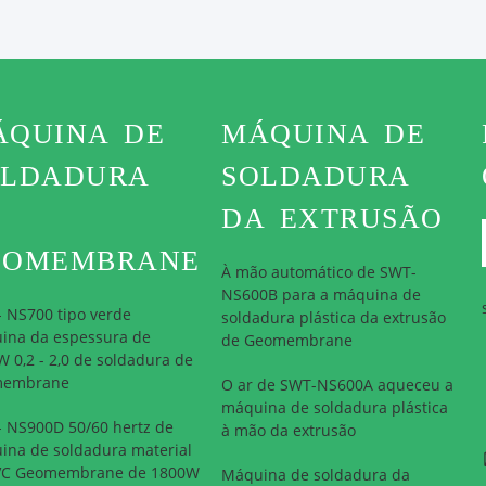
ÁQUINA DE
MÁQUINA DE
OLDADURA
SOLDADURA
E
DA EXTRUSÃO
EOMEMBRANE
À mão automático de SWT-
NS600B para a máquina de
 NS700 tipo verde
soldadura plástica da extrusão
ina da espessura de
de Geomembrane
 0,2 - 2,0 de soldadura de
membrane
O ar de SWT-NS600A aqueceu a
máquina de soldadura plástica
- NS900D 50/60 hertz de
à mão da extrusão
ina de soldadura material
VC Geomembrane de 1800W
Máquina de soldadura da