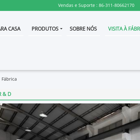
Vendas e Suporte :
86-311-80662170
ARA CASA
PRODUTOS
SOBRE NÓS
VISITA À FÁB
 Fábrica
R & D