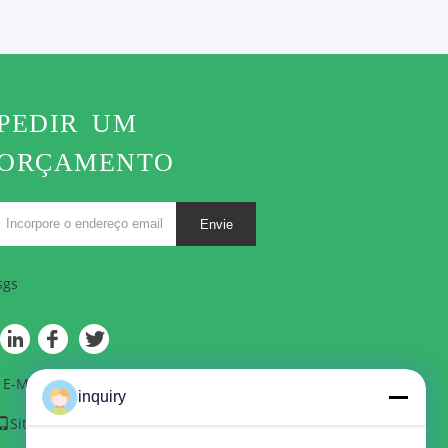
PEDIR UM
ORÇAMENTO
Envie
sgs
E-Mail
|
Sitemap
inquiry
Site para celular