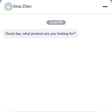
Aina Zhen
CONTROLE
DE
10:50 PM
QUALIDADE
Good day, what product are you looking for?
CONTACTE-
NOS
BLOGUE
SOLICITE
UMA
À mão automático de SWT-NS600B para a máquina de
COTAÇÃO
soldadura plástica da extrusão de Geomembrane
Máquina de soldadura da extrusão
2025-08-14