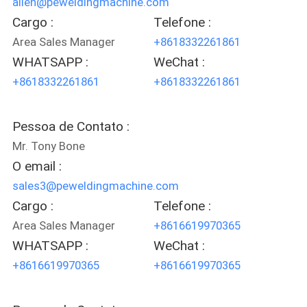
allen@peweldingmachine.com
Cargo :
Telefone :
Area Sales Manager
+8618332261861
WHATSAPP :
WeChat :
+8618332261861
+8618332261861
Pessoa de Contato :
Mr. Tony Bone
O email :
sales3@peweldingmachine.com
Cargo :
Telefone :
Area Sales Manager
+8616619970365
WHATSAPP :
WeChat :
+8616619970365
+8616619970365