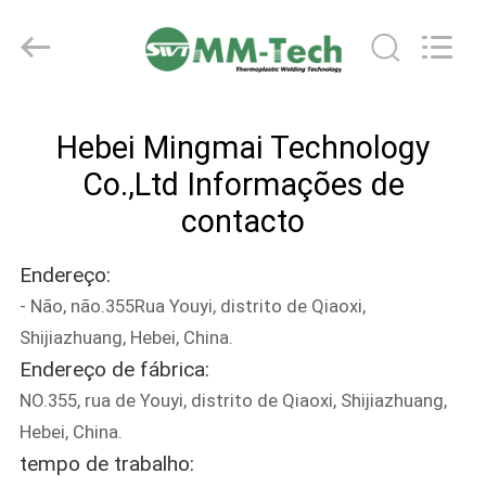
2021
-
2026
Hebei
Mingmai
Technology
Co.,Ltd.
All
PARA
Rights
Reserved.
Hebei Mingmai Technology
CASA
Co.,Ltd Informações de
PRODUTOS
contacto
Endereço:
SOBRE
- Não, não.355Rua Youyi, distrito de Qiaoxi,
NÓS
Shijiazhuang, Hebei, China.
Endereço de fábrica:
VISITA
NO.355, rua de Youyi, distrito de Qiaoxi, Shijiazhuang,
À
Hebei, China.
tempo de trabalho:
FÁBRICA