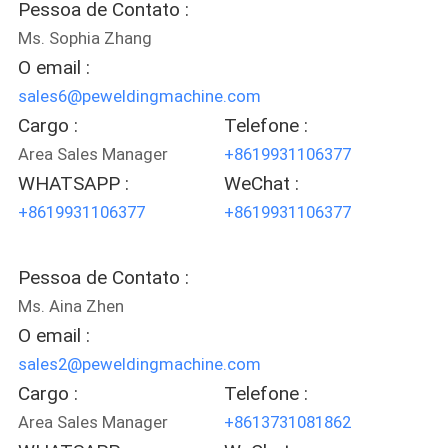
Pessoa de Contato :
COTAÇÃO
Ms. Sophia Zhang
O email :
MAPA
sales6@peweldingmachine.com
DO
Cargo :
Telefone :
SITE
Area Sales Manager
+8619931106377
WHATSAPP :
WeChat :
+8619931106377
+8619931106377
PRIVACY
POLICY
Pessoa de Contato :
Ms. Aina Zhen
O email :
sales2@peweldingmachine.com
Cargo :
Telefone :
Area Sales Manager
+8613731081862