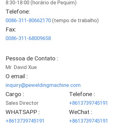
8:30-18:00 (horário de Pequim)
Telefone:
CONTROLE
0086-311-80662170
(tempo de trabalho)
DE
Fax:
QUALIDADE
0086-311-68009658
CONTACTE-
Pessoa de Contato :
NOS
Mr. David Xue
O email :
NOTÍCIAS
inquiry@peweldingmachine.com
Cargo :
Telefone :
Sales Director
+8613739745191
BLOGUE
WHATSAPP :
WeChat :
+8613739745191
+8613739745191
SOLICITE
UMA