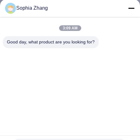
Sophia Zhang
CONTROLE
DE
3:09 AM
QUALIDADE
Good day, what product are you looking for?
CONTACTE-
NOS
BLOGUE
SOLICITE
UMA
PP de SWT-NS900 1,0 automáticos - 3,0 máquina de
COTAÇÃO
soldadura do PVC Geomembrane do milímetro
Máquina de soldadura de Geomembrane
2025-08-14